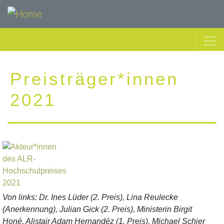
Skip
to
main
content
Preisträger*innen
2021
Von links: Dr. Ines Lüder (2. Preis), Lina Reulecke
(Anerkennung), Julian Gick (2. Preis), Ministerin Birgit
Honé, Alistair Adam Hernandéz (1. Preis), Michael Schier