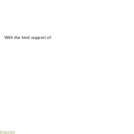
Mit freundlicher
Unterstützung von
With the kind support of:
Fußzeilenmenü
Imprint